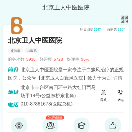
北京卫人中医医院
昨日浏览
1547
总浏览
3.8万
北京卫人中医医院
皮肤病
白癜风
服务次数
5938
好评数
5728
好评率
96%
北京卫人中医医院是一家专注于白癜风治疗的正规
医院，公众号【北京卫人白癜风医院】致力于为白癜风
详情
患者提供专业、科学的治疗方案，医院拥有一支经验丰
北京市丰台区南四环中路大红门西马
富、技术好的医疗团队，其中包括多名白癜风诊疗经验
场甲14号(公益东桥东北角)
导航
致电
十分丰富的医生。
010-87861678(医院总机)
5人开通服务