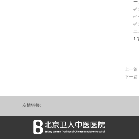
一、
✅ 避
✅ 优
✅ 精
二、智
1.
上一篇
下一篇
友情链接: