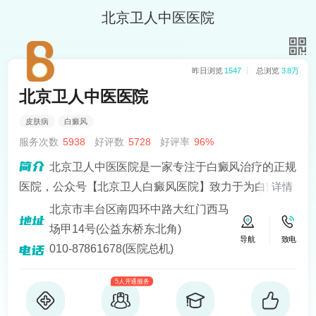
北京卫人中医医院
昨日浏览
1547
总浏览
3.8万
北京卫人中医医院
皮肤病
白癜风
服务次数
5938
好评数
5728
好评率
96%
北京卫人中医医院是一家专注于白癜风治疗的正规
医院，公众号【北京卫人白癜风医院】致力于为白癜风
详情
患者提供专业、科学的治疗方案，医院拥有一支经验丰
北京市丰台区南四环中路大红门西马
富、技术好的医疗团队，其中包括多名白癜风诊疗经验
场甲14号(公益东桥东北角)
导航
致电
十分丰富的医生。
010-87861678(医院总机)
5人开通服务