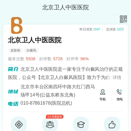
北京卫人中医医院
昨日浏览
1547
总浏览
3.8万
北京卫人中医医院
皮肤病
白癜风
服务次数
5938
好评数
5728
好评率
96%
北京卫人中医医院是一家专注于白癜风治疗的正规
医院，公众号【北京卫人白癜风医院】致力于为白癜风
详情
患者提供专业、科学的治疗方案，医院拥有一支经验丰
北京市丰台区南四环中路大红门西马
富、技术好的医疗团队，其中包括多名白癜风诊疗经验
场甲14号(公益东桥东北角)
导航
致电
十分丰富的医生。
010-87861678(医院总机)
5人开通服务